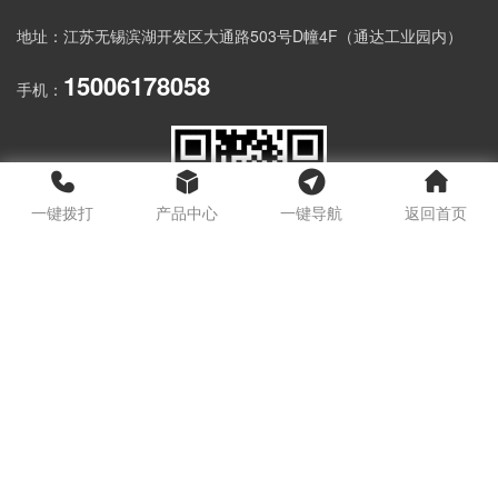
地址：江苏无锡滨湖开发区大通路503号D幢4F（通达工业园内）
15006178058
手机：
一键拨打
产品中心
一键导航
返回首页
扫一扫添加微信
获得更多资讯
Copyright © 2024 无锡华尔圣科技有限公司 页面版权所有
《中华人民共和国电信与信息服务业务经营许可证》备案号:
苏ICP备11071688号