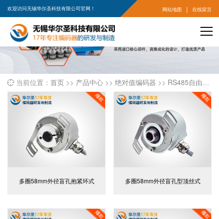
|
欢迎访问无锡华尔圣科技有限公司官网！
网站地图
在线留言
当前位置：
首页
>>
产品中心
>>
绝对值编码器
>>
RS485自由协议绝对值编码器

多圈58mm外径盲孔抱紧环式
多圈58mm外径盲孔型顶丝式