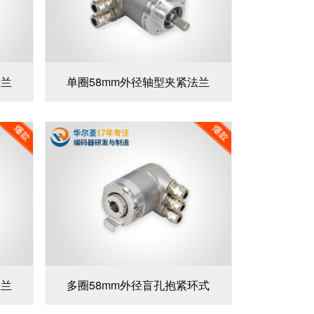
法兰
单圈58mm外径轴型夹紧法兰
法兰
多圈58mm外径盲孔抱紧环式