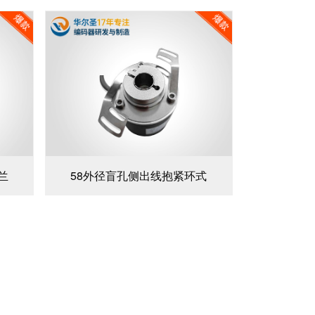
兰
58外径盲孔侧出线抱紧环式