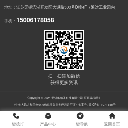
地址：江苏无锡滨湖开发区大通路503号D幢4F（通达工业园内）
15006178058
手机：
扫一扫添加微信
获得更多资讯
Copyright © 2024 无锡华尔圣科技有限公司 页面版权所有
《中华人民共和国电信与信息服务业务经营许可证》备案号:
苏ICP备11071688号
一键拨打
产品中心
一键导航
返回首页