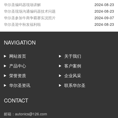
华尔圣编码器现场讲解
2024-08-23
华尔圣现场沟通编码器技术问题
2024-08-23
华尔圣参加牛商争覇赛实况照片
2024-09-07
华尔圣迎中秋发福利啦
2024-08-23
NAVIGATION
网站首页
关于我们
产品中心
客户案例
荣誉资质
企业风采
华尔圣资讯
联系华尔圣
CONTACT
邮箱：autonics@126.com