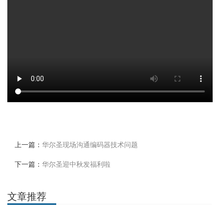
上一篇：
华尔圣现场沟通编码器技术问题
下一篇：
华尔圣迎中秋发福利啦
文章推荐