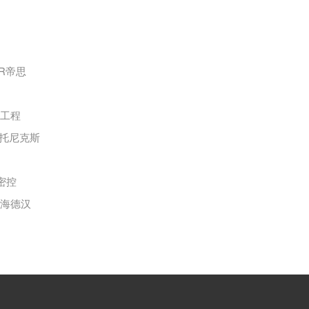
OR帝思
纳工程
奥托尼克斯
内密控
IN海德汉